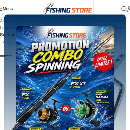
Menu
Accueil
»
Boutique
»
Shore et Spinning
»
Leurres
»
Accessoires
Leurres
»
Hameçons Leurres
»
Hameçon Texan Savage Gear
Savage Minnow Weedless Hook – Par 6