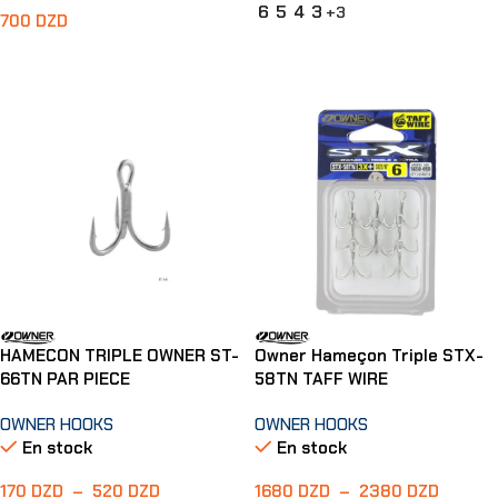
6
5
4
3
+3
700
DZD
Choix Des Options
Ajouter Au Panier
HAMECON TRIPLE OWNER ST-
Owner Hameçon Triple STX-
66TN PAR PIECE
58TN TAFF WIRE
OWNER HOOKS
OWNER HOOKS
En stock
En stock
170
DZD
–
520
DZD
1680
DZD
–
2380
DZD