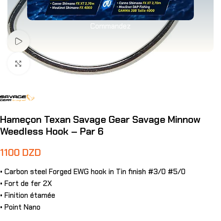
Commandez
Voir Vidéo
Agrandir
Hameçon Texan Savage Gear Savage Minnow
Weedless Hook – Par 6
1100
DZD
• Carbon steel Forged EWG hook in Tin finish #3/0 #5/0
• Fort de fer 2X
• Finition étamée
• Point Nano