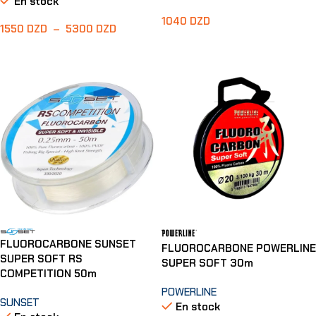
En stock
1040
DZD
1550
DZD
–
5300
DZD
Ajouter Au Panier
Choix Des Options
FLUOROCARBONE SUNSET
FLUOROCARBONE POWERLINE
SUPER SOFT RS
SUPER SOFT 30m
COMPETITION 50m
POWERLINE
SUNSET
En stock