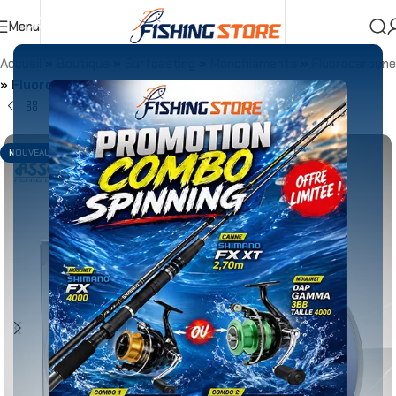
Menu
Accueil
»
Boutique
»
Surfcasting
»
Monofilaments
»
Fluorocarbone
»
Fluorocarbone Asso Invisible Clear – 50m
NOUVEAU