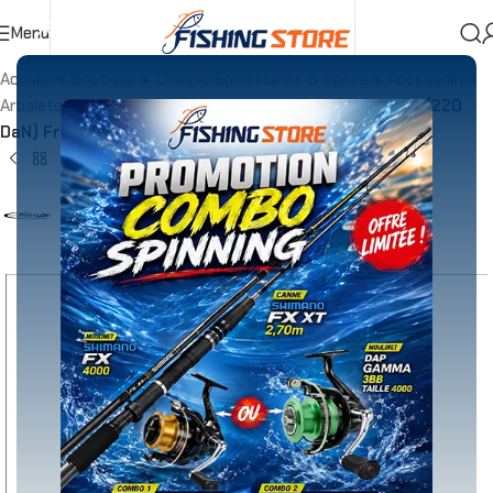
Menu
Accueil
»
Boutique
»
Chasse Sous Marine & Apnée
»
Accessoires
Arbalètes
»
Dyneema Ultimate rouge – 1.5mm – 100m (220
DaN) France