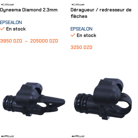
Dyneema Diamond 2.3mm
Déragueur / redresseur de
flèches
EPSEALON
En stock
EPSEALON
En stock
3950
DZD
–
205000
DZD
3250
DZD
Choix Des Options
Ajouter Au Panier