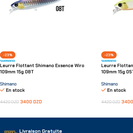
-23%
-23%
Leurre Flottant Shimano Exsence Wiro
Leurre Flotta
109mm 15g 08T
109mm 15g 05
Shimano
Shimano
En stock
En stock
3400
DZD
340
4420
DZD
4420
DZD
Ajouter Au Panier
Ajouter Au Pani
Livraison Gratuite