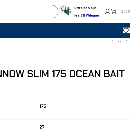
Livraison sur
0
D
les
58 Wilayas
NNOW SLIM 175 OCEAN BAIT
175
27