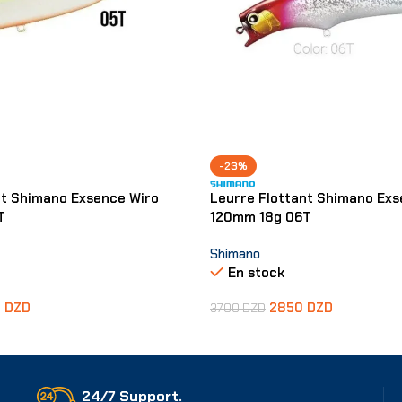
-23%
nt Shimano Exsence Wiro
Leurre Flottant Shimano Ex
T
120mm 18g 06T
Shimano
En stock
0
DZD
2850
DZD
3700
DZD
er
Ajouter Au Panier
24/7 Support.