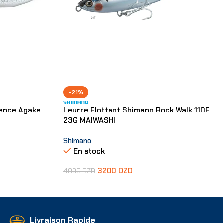
-21%
sence Agake
Leurre Flottant Shimano Rock Walk 110F
23G MAIWASHI
Shimano
En stock
3200
DZD
4030
DZD
Ajouter Au Panier
Livraison Rapide