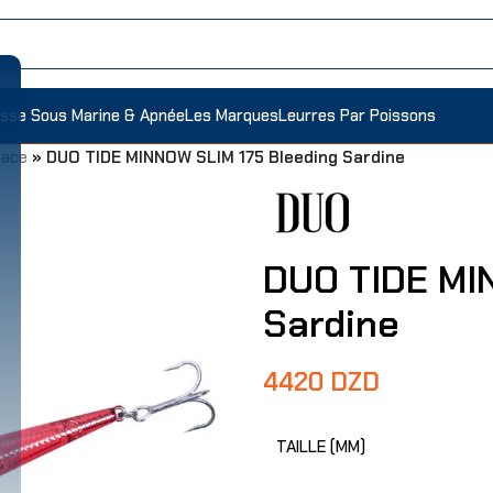
sse Sous Marine & Apnée
Les Marques
Leurres Par Poissons
face
»
DUO TIDE MINNOW SLIM 175 Bleeding Sardine
DUO TIDE MI
Sardine
4420
DZD
TAILLE (MM)