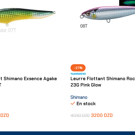
-21%
nt Shimano Exsence Agake
Leurre Flottant Shimano Roc
T
23G Pink Glow
Shimano
En stock
0
DZD
3200
DZD
4030
DZD
er
Ajouter Au Panier