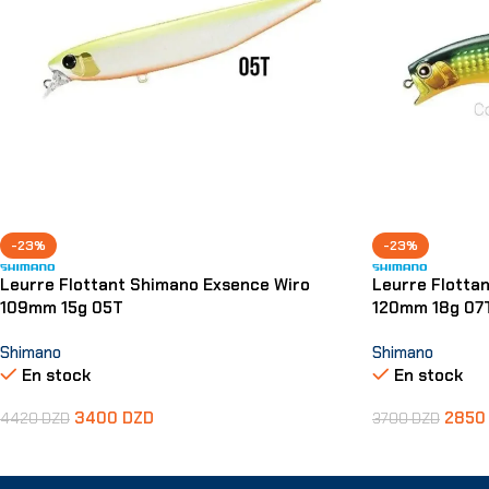
-23%
-23%
Leurre Flottant Shimano Exsence Wiro
Leurre Flotta
109mm 15g 05T
120mm 18g 07
Shimano
Shimano
En stock
En stock
3400
DZD
285
4420
DZD
3700
DZD
Ajouter Au Panier
Ajouter Au Pani