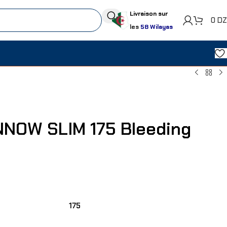
Livraison sur
0
D
les
58 Wilayas
NNOW SLIM 175 Bleeding
175