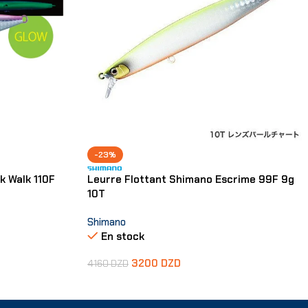
-23%
k Walk 110F
Leurre Flottant Shimano Escrime 99F 9g
10T
Shimano
En stock
3200
DZD
4160
DZD
Ajouter Au Panier