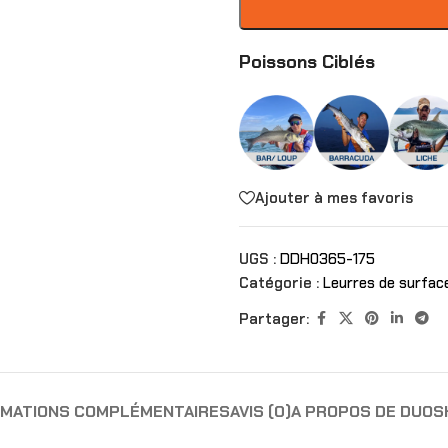
Poissons Ciblés
Ajouter à mes favoris
UGS :
DDH0365-175
Catégorie :
Leurres de surfac
Partager:
RMATIONS COMPLÉMENTAIRES
AVIS (0)
A PROPOS DE DUO
S