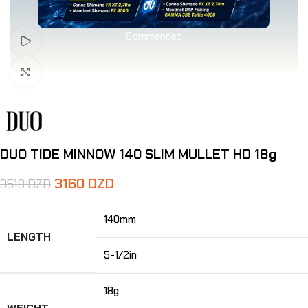
Commandez
Voir Vidéo
Agrandir
DUO TIDE MINNOW 140 SLIM MULLET HD 18g
3160
DZD
3510
DZD
140mm
LENGTH
5-1/2in
18g