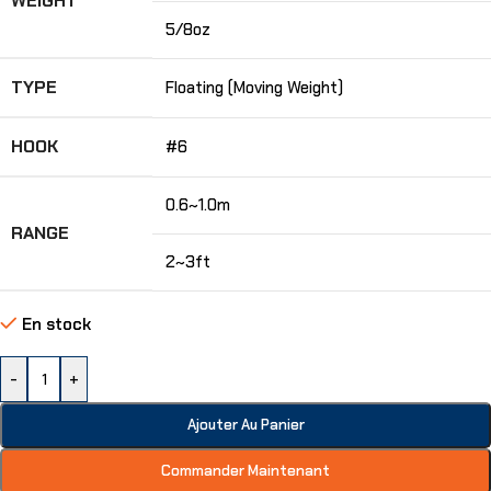
WEIGHT
5/8oz
TYPE
Floating (Moving Weight)
HOOK
#6
0.6~1.0m
RANGE
2~3ft
En stock
-
+
Ajouter Au Panier
Commander Maintenant