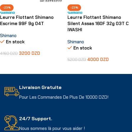
-23%
-23%
Leurre Flottant Shimano
Leurre Flottant Shimano
Escrime 99F 9g 04T
Silent Assas 160F 32g 03T C
IWASHI
Shimano
En stock
Shimano
En stock
3200
DZD
4160
DZD
4000
DZD
5200
DZD
Ajouter Au Panier
Ajouter Au Panier
Livraison Gratuite
Pour Les Commandes De Plus De 10000 DZD!
24/7 Support.
Nous sommes là pour vous aider !