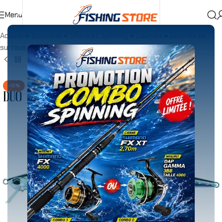
Menu
Accueil
»
Boutique
»
Shore et Spinning
»
Leurres
»
Leurres de
surface
»
DUO TIDE MINNOW 140 SLIM MULLET HD 18g
-10%