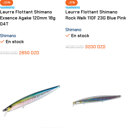
-23%
-21%
Leurre Flottant Shimano
Leurre Flottant Shimano
Exsence Agake 120mm 18g
Rock Walk 110F 23G Blue Pink
04T
Shimano
Shimano
En stock
En stock
3200
DZD
4030
DZD
2850
DZD
3700
DZD
Ajouter Au Panier
Ajouter Au Panier