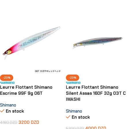
Ajouter Au Panier
Ajouter Au Panier
-23%
-23%
Leurre Flottant Shimano
Leurre Flottant Shimano
Escrime 99F 9g 06T
Silent Assas 160F 32g 03T C
IWASHI
Shimano
En stock
Shimano
En stock
3200
DZD
4160
DZD
4000
DZD
5200
DZD