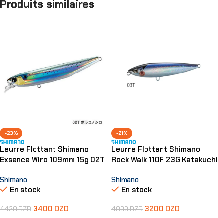
Produits similaires
-23%
-21%
Leurre Flottant Shimano
Leurre Flottant Shimano
Exsence Wiro 109mm 15g 02T
Rock Walk 110F 23G Katakuchi
Shimano
Shimano
En stock
En stock
3400
DZD
3200
DZD
4420
DZD
4030
DZD