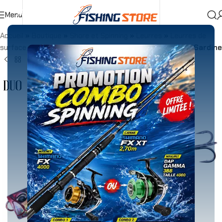
Menu
Accueil
»
Boutique
»
Shore et Spinning
»
Leurres
»
Leurres de
surface
»
DUO ROUGH TRAIL BUBBLY 135F 40g Genkai Sardine