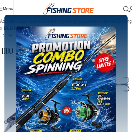
Menu
Accueil
»
Boutique
»
Shore et Spinning
»
Leurres
»
Leurres Sinking
»
DUO REALIS JERKBAIT 160S SW RED MULET