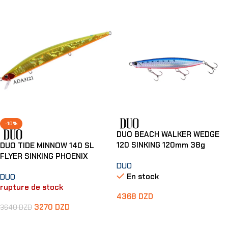
-10%
DUO BEACH WALKER WEDGE
120 SINKING 120mm 38g
DUO TIDE MINNOW 140 SL
FLYER SINKING PHOENIX
DUO
En stock
DUO
rupture de stock
4368
DZD
3270
DZD
3640
DZD
Ajouter Au Panier
Lire La Suite