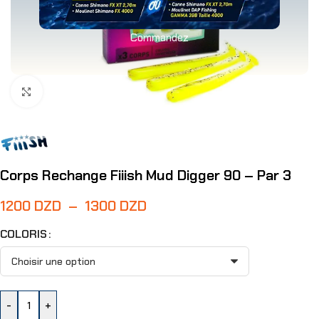
Commandez
Agrandir
Corps Rechange Fiiish Mud Digger 90 – Par 3
1200
DZD
–
1300
DZD
COLORIS
-
+