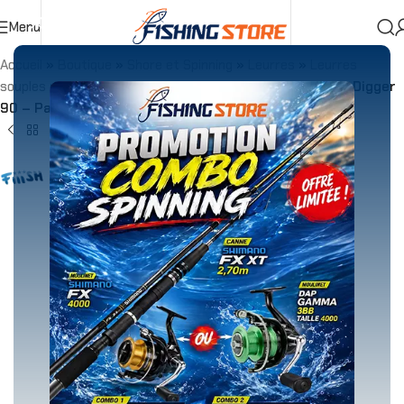
Menu
Accueil
»
Boutique
»
Shore et Spinning
»
Leurres
»
Leurres
souples
»
Corps rechange
»
Corps Rechange Fiiish Mud Digger
90 – Par 3