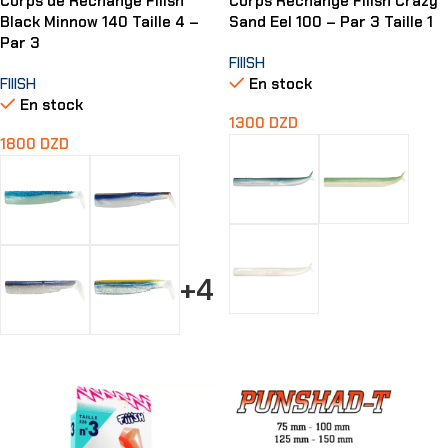
Corps de Rechange Fiiish
Corps Rechange Fiiish Crazy
Black Minnow 140 Taille 4 –
Sand Eel 100 – Par 3 Taille 1
Par 3
FIIISH
FIIISH
En stock
En stock
1300
DZD
1800
DZD
+4
Choix Des Options
Choix Des Options