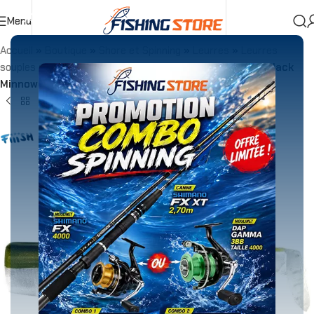
Menu
Accueil
»
Boutique
»
Shore et Spinning
»
Leurres
»
Leurres
souples
»
Corps rechange
»
Corps de Rechange Fiiish Black
Minnow 120 Taille 3 – Par 3