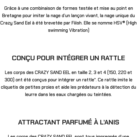
Grâce à une combinaison de formes testée et mise au point en
Bretagne pour imiter la nage d’un lançon vivant, la nage unique du
Crazy Sand Eel à été brevetée par Fiiish. Elle se nomme HSV® (High
swimming Vibration)
CONÇU POUR INTÉGRER UN RATTLE
Les corps des CRAZY SAND EEL en taille 2, 3 et 4 (150, 220 et
300) ont été conçus pour intégrer un rattle*. Ce rattle imite le
cliquetis de petites proies et aide les prédateurs à la détection du
leurre dans les eaux chargées ou teintées.
ATTRACTANT PARFUMÉ À L’ANIS
Les corps des CRAZY SAND EEL sont tous impregnés d’une