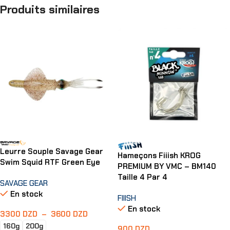
Produits similaires
Leurre Souple Savage Gear
Hameçons Fiiish KROG
Swim Squid RTF Green Eye
PREMIUM BY VMC – BM140
Taille 4 Par 4
SAVAGE GEAR
En stock
FIIISH
En stock
3300
DZD
–
3600
DZD
160g
200g
900
DZD