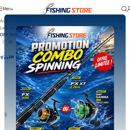
Menu
Accueil
»
Boutique
»
Pêche en Bateau
»
JIG ,Leurres , Turlutte
»
Leurres souples
»
Combo Fiiish Crazy Sand Eel 300 Taille 6
OFF SHORE 160G