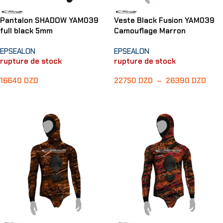
Pantalon SHADOW YAM039
Veste Black Fusion YAM039
full black 5mm
Camouflage Marron
EPSEALON
EPSEALON
rupture de stock
rupture de stock
16640
DZD
22750
DZD
–
26390
DZD
Choix Des Options
Choix Des Options