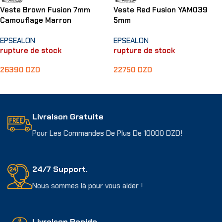
Veste Brown Fusion 7mm
Veste Red Fusion YAM039
Camouflage Marron
5mm
EPSEALON
EPSEALON
rupture de stock
rupture de stock
26390
DZD
22750
DZD
Choix Des Options
Choix Des Options
Livraison Gratuite
Pour Les Commandes De Plus De 10000 DZD!
24/7 Support.
Nous sommes là pour vous aider !
Livraison Rapide