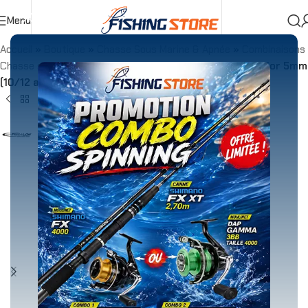
Menu
Accueil
»
Boutique
»
Chasse Sous Marine & Apnée
»
Combinaisons
Chasse sous marine
»
Combinaison SHADOW camo Junior 5mm
(10/12 ans)