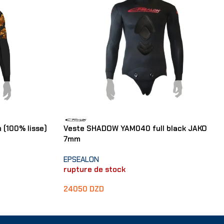
 (100% lisse)
Veste SHADOW YAM040 full black JAKO
7mm
EPSEALON
rupture de stock
24050
DZD
Choix Des Options