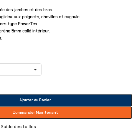
e des jambes et des bras.
ide» aux poignets, chevilles et cagoule.
iers type PowerTex.
rène 5mm collé intérieur.
s.
Ajouter Au Panier
Commander Maintenant
Guide des tailles