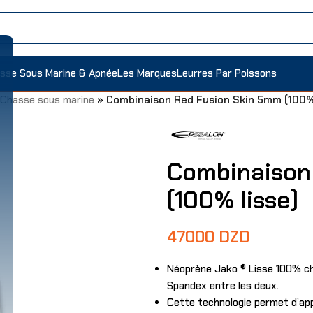
sse Sous Marine & Apnée
Les Marques
Leurres Par Poissons
 Chasse sous marine
»
Combinaison Red Fusion Skin 5mm (100% 
Combinaison
(100% lisse)
47000
DZD
Néoprène Jako ® Lisse 100% chi
Spandex entre les deux.
Cette technologie permet d’ap