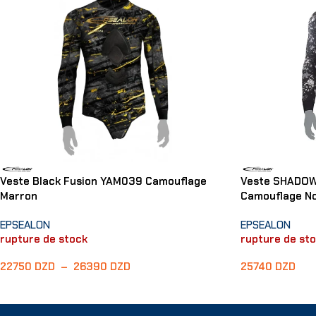
Veste Black Fusion YAM039 Camouflage
Veste SHADO
Marron
Camouflage No
EPSEALON
EPSEALON
rupture de stock
rupture de st
22750
DZD
–
26390
DZD
25740
DZD
Choix Des Options
Choix Des Opti