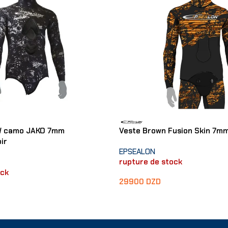
W camo JAKO 7mm
Veste Brown Fusion Skin 7mm
ir
EPSEALON
rupture de stock
ock
29900
DZD
Choix Des Options
ons