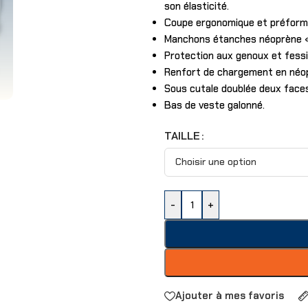
son élasticité.
Coupe ergonomique et préformé
Manchons étanches néoprène «gl
Protection aux genoux et fess
Renfort de chargement en néop
Sous cutale doublée deux face
Bas de veste galonné.
TAILLE
-
+
Ajouter à mes favoris