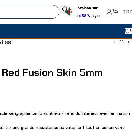
Livraison sur
0
D
les
58 Wilayas
lisse)
 Red Fusion Skin 5mm
cle sérigraphie camo extérieur/ refendu intérieur avec lamination
porter une grande robustesse au vêtement tout en conservant