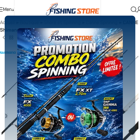
Menu
Accueil
»
Boutique
»
Shore et Spinning
»
Canne Spinning
»
CANNE
Shimano Vengeance CX Spin SEA BASS 2.70m