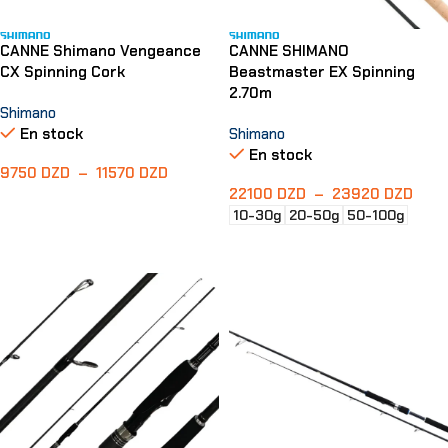
CANNE Shimano Vengeance
CANNE SHIMANO
CX Spinning Cork
Beastmaster EX Spinning
2.70m
Shimano
En stock
Shimano
En stock
9750
DZD
–
11570
DZD
22100
DZD
–
23920
DZD
Choix Des Options
10-30g
20-50g
50-100g
Choix Des Options