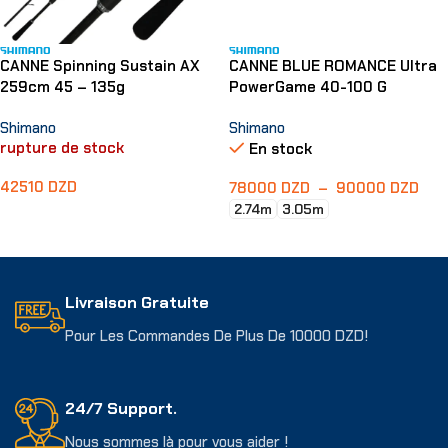
CANNE Spinning Sustain AX
CANNE BLUE ROMANCE Ultra
259cm 45 – 135g
PowerGame 40-100 G
Shimano
Shimano
rupture de stock
En stock
42510
DZD
78000
DZD
–
90000
DZD
2.74m
3.05m
Lire La Suite
Choix Des Options
Livraison Gratuite
Pour Les Commandes De Plus De 10000 DZD!
24/7 Support.
Nous sommes là pour vous aider !