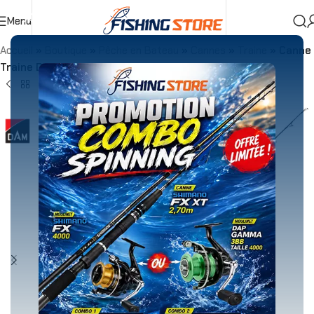
Menu
Accueil
»
Boutique
»
Pêche en Bateau
»
Cannes
»
Traine
»
Canne
Traine DAM Imax Iconic Salt 155cm – 8-12lbs Pe2-5