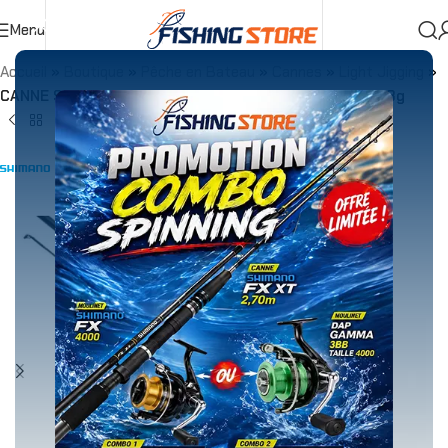
Menu
Accueil
»
Boutique
»
Pêche en Bateau
»
Cannes
»
Light Jigging
»
CANNE Shimano YASEI AX CAST VERT JIGGING MH 7-28g