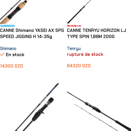
CANNE Shimano YASEI AX SPG
CANNE TENRYU HORIZON LJ
SPEED JIGGING H 14-35g
TYPE SPIN 1,86M 200G
Shimano
Tenryu
rupture de stock
En stock
64320
DZD
14300
DZD
Lire La Suite
Ajouter Au Panier