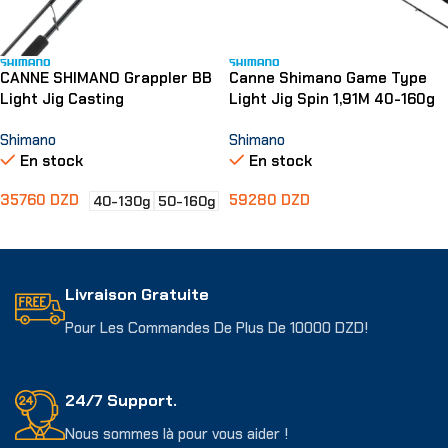
CANNE SHIMANO Grappler BB
Canne Shimano Game Type
Light Jig Casting
Light Jig Spin 1,91M 40-160g
Shimano
Shimano
En stock
En stock
35760
DZD
59280
DZD
40-130g
50-160g
Choix Des Options
Ajouter Au Panier
Livraison Gratuite
Pour Les Commandes De Plus De 10000 DZD!
24/7 Support.
Nous sommes là pour vous aider !