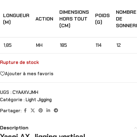
DIMENSIONS
NOMBRE
LONGUEUR
POIDS
ACTION
HORS TOUT
DE
(M)
(G)
(CM)
SONNER
1,85
MH
185
114
12
Rupture de stock
Ajouter à mes favoris
UGS :
CYAAXVJMH
Catégorie :
Light Jigging
Partager:
Description
Yasei AX Jigging vertical