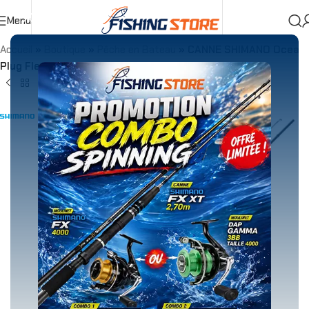
Menu
Accueil
»
Boutique
»
Pêche en Bateau
»
CANNE SHIMANO Ocea
Plug Flexdrive