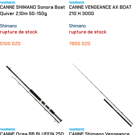
CANNE SHIMANO Sonora Boat
CANNE VENGEANCE AX BOAT
Quiver 2,10m 50-150g
210 H 300G
Shimano
Shimano
rupture de stock
rupture de stock
5100
DZD
7800
DZD
Lire La Suite
Lire La Suite
CANNE Ocea BB BLUEFIN 250
CANNE Shimano Vengeance