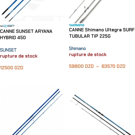
CANNE Shimano Ultegra SURF
CANNE SUNSET ARYANA
TUBULAR TIP 225G
HYBRID 450
Shimano
SUNSET
rupture de stock
rupture de stock
59800
DZD
–
63570
DZD
12500
DZD
Choix Des Options
Lire La Suite