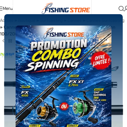
Menu
Accueil
»
Boutique
»
Surfcasting
»
Cannes
»
Cannes Surfcasting
»
Canne DAP FISHING Blue Horizon Surf-Casting Carbon
100/200g 3 pcs