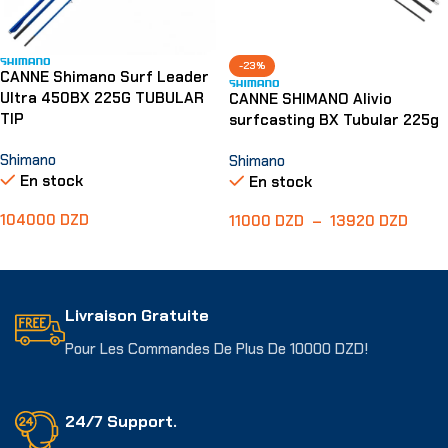
-23%
CANNE Shimano Surf Leader
Ultra 450BX 225G TUBULAR
CANNE SHIMANO Alivio
TIP
surfcasting BX Tubular 225g
Shimano
Shimano
En stock
En stock
104000
DZD
11000
DZD
–
13920
DZD
Ajouter Au Panier
Choix Des Options
Livraison Gratuite
Pour Les Commandes De Plus De 10000 DZD!
24/7 Support.