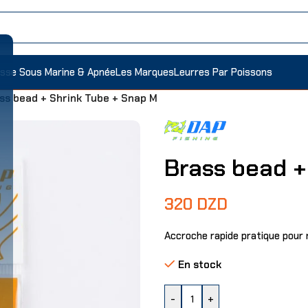
sse Sous Marine & Apnée
Les Marques
Leurres Par Poissons
ss bead + Shrink Tube + Snap M
Brass bead +
320
DZD
Accroche rapide pratique pour
En stock
-
+