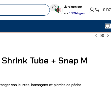
Livraison sur
0
D
les
58 Wilayas
 Shrink Tube + Snap M
 ranger vos leurres, hameçons et plombs de pêche