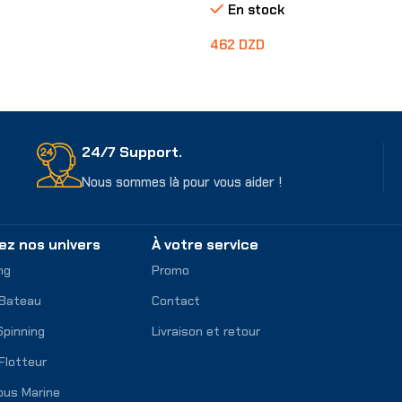
En stock
462
DZD
Choix Des Options
ons
24/7 Support.
Nous sommes là pour vous aider !
ez nos univers
À votre service
ng
Promo
 Bateau
Contact
Spinning
Livraison et retour
Flotteur
ous Marine