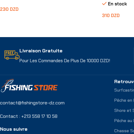
En stock
230
DZD
310
DZD
Choix Des Options
Choix Des Opti
Livraison Gratuite
Pour Les Commandes De Plus De 10000 DZD!
Retrouv
Surfcasti
Pêche en
contact@fishingstore-dz.com
Shore et 
Contact : +213 558 17 10 58
Pêche au 
Nous suivre
Chasse S