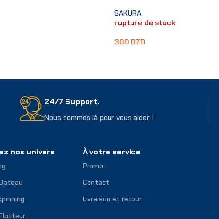
SAKURA
rupture de stock
300
DZD
Choix Des Options
er
24/7 Support.
Nous sommes là pour vous aider !
ez nos univers
À votre service
ng
Promo
 Bateau
Contact
Spinning
Livraison et retour
Flotteur