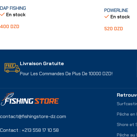
DAP FISHING
POWERLINE
En stock
En stock
400
DZD
520
DZD
Choix Des Options
Ajouter Au Pani
Livraison Gratuite
Pour Les Commandes De Plus De 10000 DZD!
Retrouv
Surfcasti
Pêche en
contact@fishingstore-dz.com
Shore et 
Contact : +213 558 17 10 58
Pêche au 