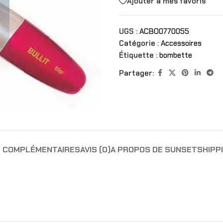
Ajouter à mes favoris
UGS :
ACBO0770055
Catégorie :
Accessoires
Étiquette :
bombette
Partager:
S COMPLÉMENTAIRES
AVIS (0)
A PROPOS DE SUNSET
SHIPP