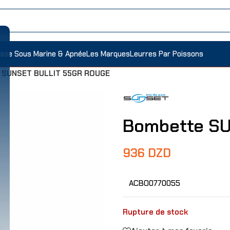
sse Sous Marine & Apnée
Les Marques
Leurres Par Poissons
 SUNSET BULLIT 55GR ROUGE
Bombette S
936
DZD
ACBO0770055
Rupture de stock