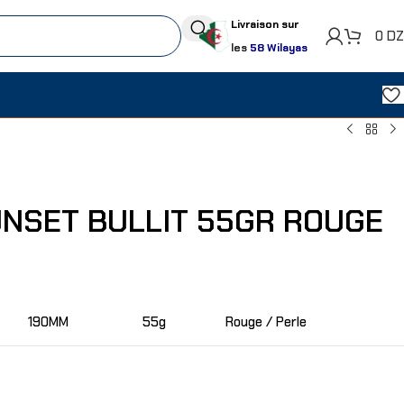
Livraison sur
0
D
les
58 Wilayas
UNSET BULLIT 55GR ROUGE
190MM
55g
Rouge / Perle