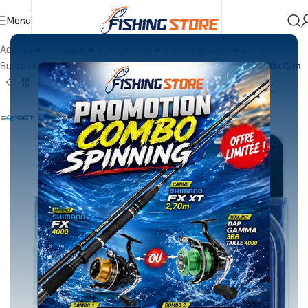
Menu
Accueil
»
Boutique
»
Surfcasting
»
Monofilaments
»
Arraché
Surfcasting
»
Arraché Surf Sunset SILANIUM CONICA 10x15m