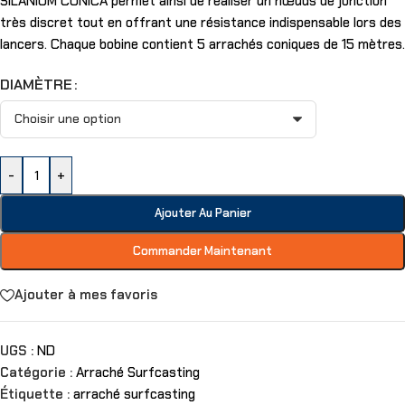
SILANIUM CONICA permet ainsi de réaliser un nœuds de jonction
très discret tout en offrant une résistance indispensable lors des
lancers. Chaque bobine contient 5 arrachés coniques de 15 mètres.
DIAMÈTRE
-
+
Ajouter Au Panier
Commander Maintenant
Ajouter à mes favoris
UGS :
ND
Catégorie :
Arraché Surfcasting
Étiquette :
arraché surfcasting