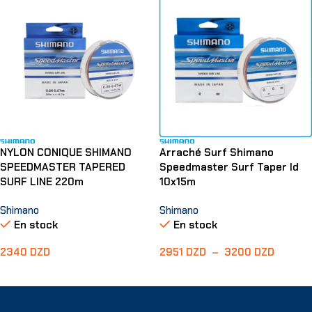
NYLON CONIQUE SHIMANO
Arraché Surf Shimano
SPEEDMASTER TAPERED
Speedmaster Surf Taper ld
SURF LINE 220m
10x15m
Shimano
Shimano
En stock
En stock
2340
DZD
2951
DZD
–
3200
DZD
Choix Des Options
Choix Des Options