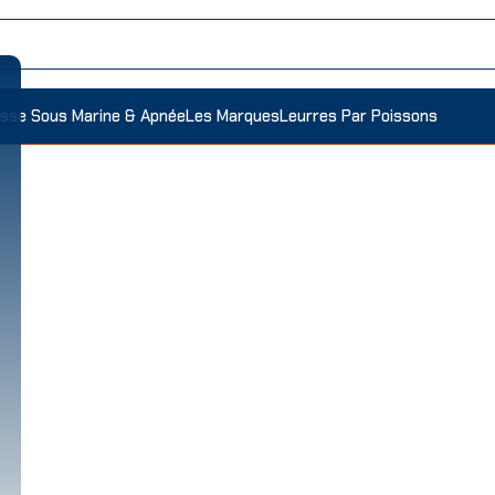
sse Sous Marine & Apnée
Les Marques
Leurres Par Poissons