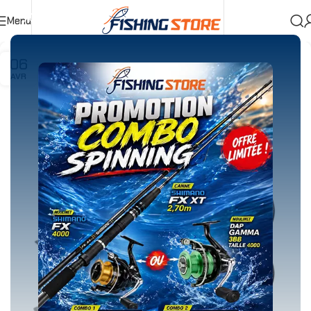
Menu
06
AVR