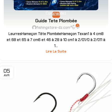
Commandez
BLOG
Guide Tete Plombée
0
fishingstore-dz.com
LeurresHameçon Tête PlombéeHameçon Texan1 à 4 cm8
et 68 et 65 à 7 cm6 et 46 à 28 à 10 cm1 à 2/01/0 à 2/011 à
1...
Lire La Suite
05
AVR