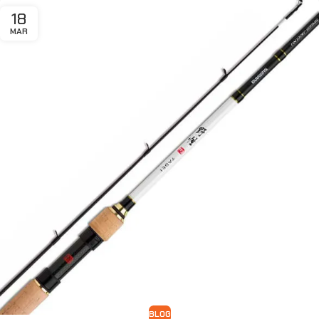
18
MAR
BLOG